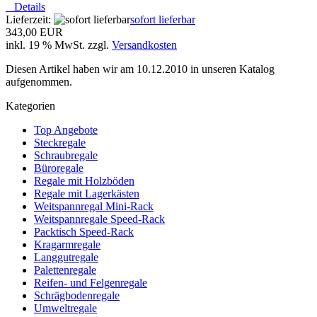
Details
Lieferzeit:
sofort lieferbar
343,00 EUR
inkl. 19 % MwSt. zzgl.
Versandkosten
Diesen Artikel haben wir am 10.12.2010 in unseren Katalog
aufgenommen.
Kategorien
Top Angebote
Steckregale
Schraubregale
Büroregale
Regale mit Holzböden
Regale mit Lagerkästen
Weitspannregal Mini-Rack
Weitspannregale Speed-Rack
Packtisch Speed-Rack
Kragarmregale
Langgutregale
Palettenregale
Reifen- und Felgenregale
Schrägbodenregale
Umweltregale