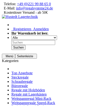
Telefon:
+49 (0)221 99 88 65 0
E-Mail:
info@regalsysteme24.de
Kostenloser Versand - ab 50€
Registrieren
Anmelden
Ihr Warenkorb ist leer.
Suchen
Menü
Seitenleiste
Kategorien
Top Angebote
Steckregale
Schraubregale
Büroregale
Regale mit Holzböden
Regale mit Lagerkästen
Weitspannregal Mini-Rack
Weitspannregale Speed-Rack